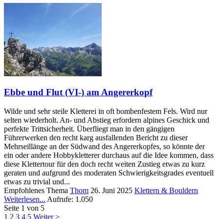
Ebbe und Flut (VI-) am Angererkopf
Wilde und sehr steile Kletterei in oft bombenfestem Fels. Wird nur
selten wiederholt. An- und Abstieg erfordern alpines Geschick und
perfekte Trittsicherheit. Überfliegt man in den gängigen
Führerwerken den recht karg ausfallenden Bericht zu dieser
Mehrseillänge an der Südwand des Angererkopfes, so könnte der
ein oder andere Hobbykletterer durchaus auf die Idee kommen, dass
diese Klettertour für den doch recht weiten Zustieg etwas zu kurz
geraten und aufgrund des moderaten Schwierigkeitsgrades eventuell
etwas zu trivial und...
Empfohlenes Thema
Thom
26. Juni 2025
Klettern & Bouldern
Weiterlesen...
Aufrufe: 1.050
Seite 1 von 5
1
2
3
4
5
Weiter >