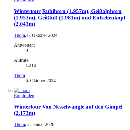
Wintertour
Rubihorn (1.957m), Geißalphorn
(1.953m), Geißfuß (1.981m) und Entschenkopf
(2.043m)
Thom
,
6. Oktober 2024
Antworten:
0
Aufrufe:
1.214
Thom
6. Oktober 2024
Empfohlen
Wintertour
Von Nesselwängle auf den Gimpel
(2.173m)
Thom
,
2. Januar 2026