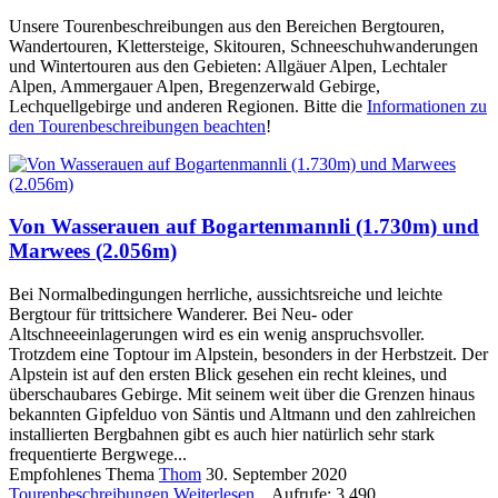
Unsere Tourenbeschreibungen aus den Bereichen Bergtouren,
Wandertouren, Klettersteige, Skitouren, Schneeschuhwanderungen
und Wintertouren aus den Gebieten: Allgäuer Alpen, Lechtaler
Alpen, Ammergauer Alpen, Bregenzerwald Gebirge,
Lechquellgebirge und anderen Regionen. Bitte die
Informationen zu
den Tourenbeschreibungen beachten
!
Von Wasserauen auf Bogartenmannli (1.730m) und
Marwees (2.056m)
Bei Normalbedingungen herrliche, aussichtsreiche und leichte
Bergtour für trittsichere Wanderer. Bei Neu- oder
Altschneeeinlagerungen wird es ein wenig anspruchsvoller.
Trotzdem eine Toptour im Alpstein, besonders in der Herbstzeit. Der
Alpstein ist auf den ersten Blick gesehen ein recht kleines, und
überschaubares Gebirge. Mit seinem weit über die Grenzen hinaus
bekannten Gipfelduo von Säntis und Altmann und den zahlreichen
installierten Bergbahnen gibt es auch hier natürlich sehr stark
frequentierte Bergwege...
Empfohlenes Thema
Thom
30. September 2020
Tourenbeschreibungen
Weiterlesen...
Aufrufe: 3.490