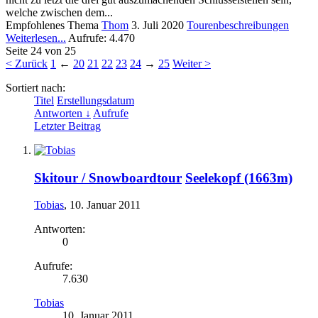
welche zwischen dem...
Empfohlenes Thema
Thom
3. Juli 2020
Tourenbeschreibungen
Weiterlesen...
Aufrufe: 4.470
Seite 24 von 25
< Zurück
1
←
20
21
22
23
24
→
25
Weiter >
Sortiert nach:
Titel
Erstellungsdatum
Antworten ↓
Aufrufe
Letzter Beitrag
Skitour / Snowboardtour
Seelekopf (1663m)
Tobias
,
10. Januar 2011
Antworten:
0
Aufrufe:
7.630
Tobias
10. Januar 2011