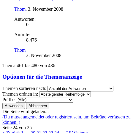
Thom
,
3. November 2008
Antworten:
0
Aufrufe:
8.476
Thom
3. November 2008
Thema 461 bis 480 von 486
Optionen für die Themenanzeige
Themen sortieren nach:
Themen ordnen in:
Präfix:
Die Seite wird geladen...
(Du musst angemeldet oder registriert sein, um Beiträge verfassen zu
können. )
Seite 24 von 25
< Zurück
1
←
20
21
22
23
24
→
25
Weiter >