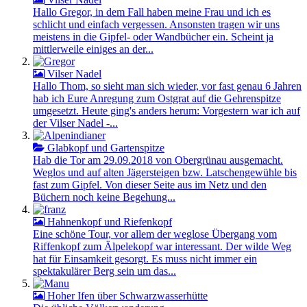
Hallo Gregor, in dem Fall haben meine Frau und ich es
schlicht und einfach vergessen. Ansonsten tragen wir uns
meistens in die Gipfel- oder Wandbücher ein. Scheint ja
mittlerweile einiges an der...
Vilser Nadel
Hallo Thom, so sieht man sich wieder, vor fast genau 6 Jahren
hab ich Eure Anregung zum Ostgrat auf die Gehrenspitze
umgesetzt. Heute ging's anders herum: Vorgestern war ich auf
der Vilser Nadel -...
Glabkopf und Gartenspitze
Hab die Tor am 29.09.2018 von Obergrünau ausgemacht.
Weglos und auf alten Jägersteigen bzw. Latschengewühle bis
fast zum Gipfel. Von dieser Seite aus im Netz und den
Büchern noch keine Begehung...
Hahnenkopf und Riefenkopf
Eine schöne Tour, vor allem der weglose Übergang vom
Riffenkopf zum Älpelekopf war interessant. Der wilde Weg
hat für Einsamkeit gesorgt. Es muss nicht immer ein
spektakulärer Berg sein um das...
Hoher Ifen über Schwarzwasserhütte