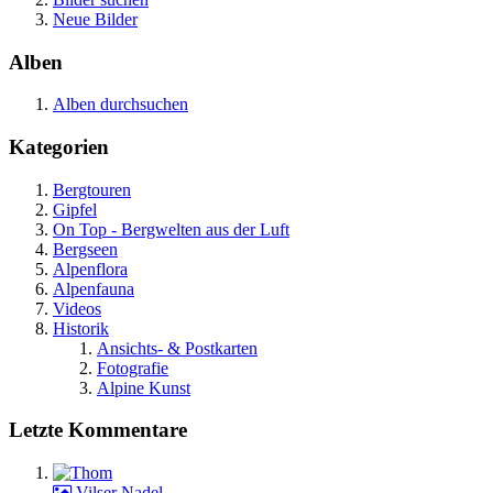
Neue Bilder
Alben
Alben durchsuchen
Kategorien
Bergtouren
Gipfel
On Top - Bergwelten aus der Luft
Bergseen
Alpenflora
Alpenfauna
Videos
Historik
Ansichts- & Postkarten
Fotografie
Alpine Kunst
Letzte Kommentare
Vilser Nadel