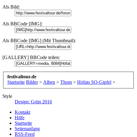
Als Bild:
Als BBCode [IMG]:
Als BBCode [IMG] (Mit Thumbnail):
[GALLERY] BBCode teilen:
festivaltour.de
Startseite
Bilder
>
Alben
>
Thom
>
Höfats SO-Gipfel
>
Style
Design: Grün 2016
Kontakt
Hilfe
Startseite
Seitenanfang
RSS-Feed