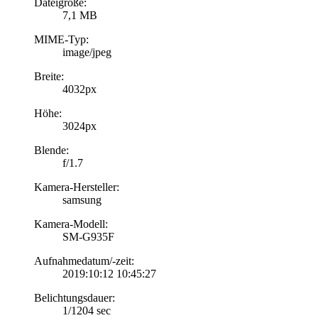
Dateigröße:
7,1 MB
MIME-Typ:
image/jpeg
Breite:
4032px
Höhe:
3024px
Blende:
f/1.7
Kamera-Hersteller:
samsung
Kamera-Modell:
SM-G935F
Aufnahmedatum/-zeit:
2019:10:12 10:45:27
Belichtungsdauer:
1/1204 sec