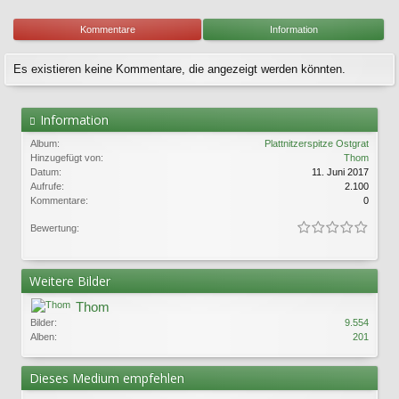
Kommentare
Information
Es existieren keine Kommentare, die angezeigt werden könnten.
Information
Album:
Plattnitzerspitze Ostgrat
Hinzugefügt von:
Thom
Datum:
11. Juni 2017
Aufrufe:
2.100
Kommentare:
0
Bewertung:
Weitere Bilder
Thom
Bilder:
9.554
Alben:
201
Dieses Medium empfehlen