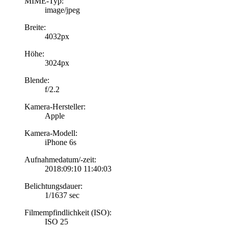
MIME-Typ:
image/jpeg
Breite:
4032px
Höhe:
3024px
Blende:
f/2.2
Kamera-Hersteller:
Apple
Kamera-Modell:
iPhone 6s
Aufnahmedatum/-zeit:
2018:09:10 11:40:03
Belichtungsdauer:
1/1637 sec
Filmempfindlichkeit (ISO):
ISO 25