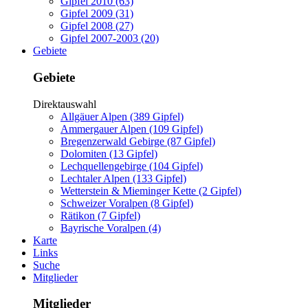
Gipfel 2010 (63)
Gipfel 2009 (31)
Gipfel 2008 (27)
Gipfel 2007-2003 (20)
Gebiete
Gebiete
Direktauswahl
Allgäuer Alpen (389 Gipfel)
Ammergauer Alpen (109 Gipfel)
Bregenzerwald Gebirge (87 Gipfel)
Dolomiten (13 Gipfel)
Lechquellengebirge (104 Gipfel)
Lechtaler Alpen (133 Gipfel)
Wetterstein & Mieminger Kette (2 Gipfel)
Schweizer Voralpen (8 Gipfel)
Rätikon (7 Gipfel)
Bayrische Voralpen (4)
Karte
Links
Suche
Mitglieder
Mitglieder