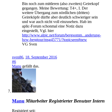
Bin noch zum mittleren (also zweiten) Geirekopf
gegangen. Meine Bewertung: T4+, I. Der
weitere Übergang zum nördlichen (dritten)
Geireköpfe dürfte aber deutlich schwieriger sein
und war auch nicht voll einzusehen. Hab im
aplic-Forum schonmal eine Notiz dazu
eingestellt, Vgl. hier
http://www.alpic.net/forum/bergsomm...anderung-
bzw-bergtour/msg45771/?topicseen#new
VG Sven
sven86
,
18. September 2016
#6
Manu
gefällt das.
Manu
Mitarbeiter
Registrierter Benutzer
Intern
Registriert seit: