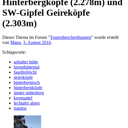
Hinterbergköpfe (2.278m) und
SW-Gipfel Geireköpfe
(2.303m)
Dieses Thema im Forum "
Tourenbeschreibungen
" wurde erstellt
von
Manu
,
3. August 2016
.
Schlagworte:
anhalter hütte
brennhüttental
faselfeiljöchl
geireköpfe
hinterbergjoch
hinterbergköpfe
imster mitterberg
kromsattel
lechtaler alpen
namlos