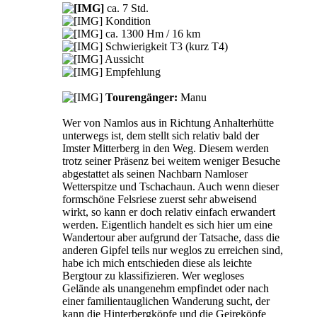
ca. 7 Std.
Kondition
ca. 1300 Hm / 16 km
Schwierigkeit T3 (kurz T4)
Aussicht
Empfehlung
Tourengänger:
Manu
Wer von Namlos aus in Richtung Anhalterhütte
unterwegs ist, dem stellt sich relativ bald der
Imster Mitterberg in den Weg. Diesem werden
trotz seiner Präsenz bei weitem weniger Besuche
abgestattet als seinen Nachbarn Namloser
Wetterspitze und Tschachaun. Auch wenn dieser
formschöne Felsriese zuerst sehr abweisend
wirkt, so kann er doch relativ einfach erwandert
werden. Eigentlich handelt es sich hier um eine
Wandertour aber aufgrund der Tatsache, dass die
anderen Gipfel teils nur weglos zu erreichen sind,
habe ich mich entschieden diese als leichte
Bergtour zu klassifizieren. Wer wegloses
Gelände als unangenehm empfindet oder nach
einer familientauglichen Wanderung sucht, der
kann die Hinterbergköpfe und die Geireköpfe