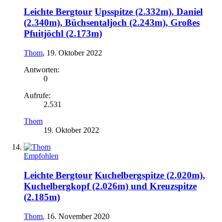
Leichte Bergtour
Upsspitze (2.332m), Daniel
(2.340m), Büchsentaljoch (2.243m), Großes
Pfuitjöchl (2.173m)
Thom
,
19. Oktober 2022
Antworten:
0
Aufrufe:
2.531
Thom
19. Oktober 2022
Empfohlen
Leichte Bergtour
Kuchelbergspitze (2.020m),
Kuchelbergkopf (2.026m) und Kreuzspitze
(2.185m)
Thom
,
16. November 2020