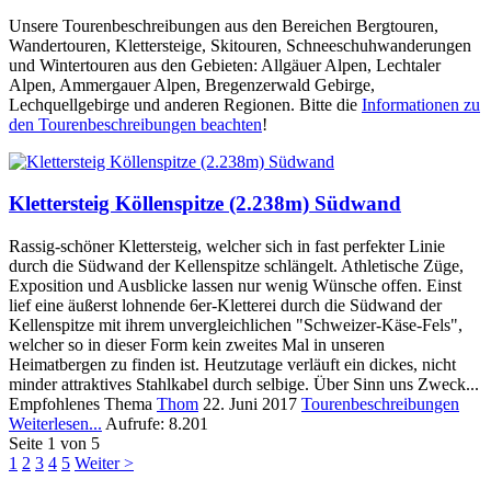
Unsere Tourenbeschreibungen aus den Bereichen Bergtouren,
Wandertouren, Klettersteige, Skitouren, Schneeschuhwanderungen
und Wintertouren aus den Gebieten: Allgäuer Alpen, Lechtaler
Alpen, Ammergauer Alpen, Bregenzerwald Gebirge,
Lechquellgebirge und anderen Regionen. Bitte die
Informationen zu
den Tourenbeschreibungen beachten
!
Klettersteig Köllenspitze (2.238m) Südwand
Rassig-schöner Klettersteig, welcher sich in fast perfekter Linie
durch die Südwand der Kellenspitze schlängelt. Athletische Züge,
Exposition und Ausblicke lassen nur wenig Wünsche offen. Einst
lief eine äußerst lohnende 6er-Kletterei durch die Südwand der
Kellenspitze mit ihrem unvergleichlichen "Schweizer-Käse-Fels",
welcher so in dieser Form kein zweites Mal in unseren
Heimatbergen zu finden ist. Heutzutage verläuft ein dickes, nicht
minder attraktives Stahlkabel durch selbige. Über Sinn uns Zweck...
Empfohlenes Thema
Thom
22. Juni 2017
Tourenbeschreibungen
Weiterlesen...
Aufrufe: 8.201
Seite 1 von 5
1
2
3
4
5
Weiter >