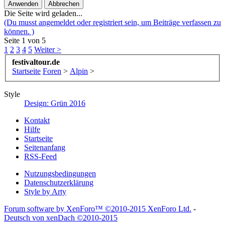
Die Seite wird geladen...
(Du musst angemeldet oder registriert sein, um Beiträge verfassen zu
können. )
Seite 1 von 5
1
2
3
4
5
Weiter >
festivaltour.de
Startseite
Foren
>
Alpin
>
Style
Design: Grün 2016
Kontakt
Hilfe
Startseite
Seitenanfang
RSS-Feed
Nutzungsbedingungen
Datenschutzerklärung
Style by Arty
Forum software by XenForo™
©2010-2015 XenForo Ltd.
-
Deutsch von xenDach
©2010-2015