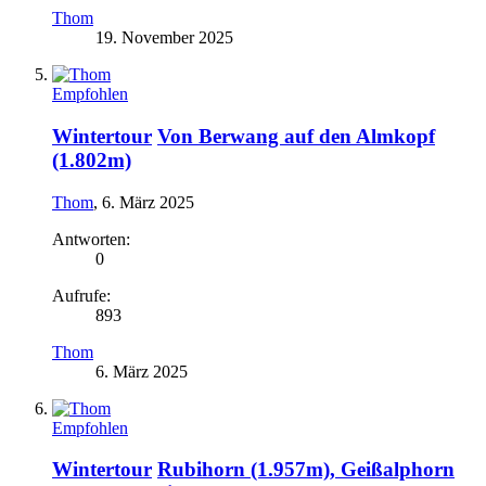
Thom
19. November 2025
Empfohlen
Wintertour
Von Berwang auf den Almkopf
(1.802m)
Thom
,
6. März 2025
Antworten:
0
Aufrufe:
893
Thom
6. März 2025
Empfohlen
Wintertour
Rubihorn (1.957m), Geißalphorn