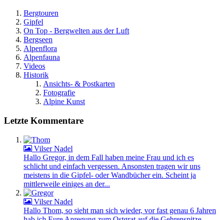
Bergtouren
Gipfel
On Top - Bergwelten aus der Luft
Bergseen
Alpenflora
Alpenfauna
Videos
Historik
Ansichts- & Postkarten
Fotografie
Alpine Kunst
Letzte Kommentare
Vilser Nadel
Hallo Gregor, in dem Fall haben meine Frau und ich es
schlicht und einfach vergessen. Ansonsten tragen wir uns
meistens in die Gipfel- oder Wandbücher ein. Scheint ja
mittlerweile einiges an der...
Vilser Nadel
Hallo Thom, so sieht man sich wieder, vor fast genau 6 Jahren
hab ich Eure Anregung zum Ostgrat auf die Gehrenspitze