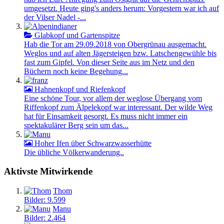
umgesetzt. Heute ging's anders herum: Vorgestern war ich auf
der Vilser Nadel -...
Glabkopf und Gartenspitze
Hab die Tor am 29.09.2018 von Obergrünau ausgemacht.
Weglos und auf alten Jägersteigen bzw. Latschengewühle bis
fast zum Gipfel. Von dieser Seite aus im Netz und den
Büchern noch keine Begehung...
Hahnenkopf und Riefenkopf
Eine schöne Tour, vor allem der weglose Übergang vom
Riffenkopf zum Älpelekopf war interessant. Der wilde Weg
hat für Einsamkeit gesorgt. Es muss nicht immer ein
spektakulärer Berg sein um das...
Hoher Ifen über Schwarzwasserhütte
Die übliche Völkerwanderung..
Aktivste Mitwirkende
Thom
Bilder: 9.599
Manu
Bilder: 2.464