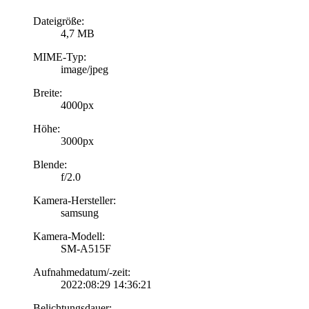
Dateigröße:
4,7 MB
MIME-Typ:
image/jpeg
Breite:
4000px
Höhe:
3000px
Blende:
f/2.0
Kamera-Hersteller:
samsung
Kamera-Modell:
SM-A515F
Aufnahmedatum/-zeit:
2022:08:29 14:36:21
Belichtungsdauer: