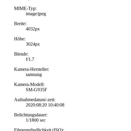
MIME-Typ:
image/jpeg
Breite:
4032px
Höhe:
3024px
Blende:
f/1.7
Kamera-Hersteller:
samsung
Kamera-Modell:
SM-G935F
Aufnahmedatum/-zeit:
2020:08:20 10:40:08
Belichtungsdauer:
1/1800 sec
Filmempfindlichkeit (ISO):