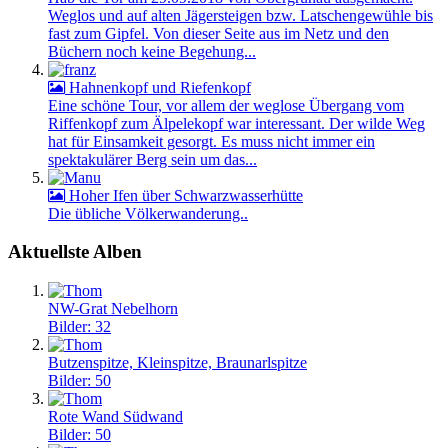
Weglos und auf alten Jägersteigen bzw. Latschengewühle bis
fast zum Gipfel. Von dieser Seite aus im Netz und den
Büchern noch keine Begehung...
Hahnenkopf und Riefenkopf
Eine schöne Tour, vor allem der weglose Übergang vom
Riffenkopf zum Älpelekopf war interessant. Der wilde Weg
hat für Einsamkeit gesorgt. Es muss nicht immer ein
spektakulärer Berg sein um das...
Hoher Ifen über Schwarzwasserhütte
Die übliche Völkerwanderung..
Aktuellste Alben
NW-Grat Nebelhorn
Bilder: 32
Butzenspitze, Kleinspitze, Braunarlspitze
Bilder: 50
Rote Wand Südwand
Bilder: 50