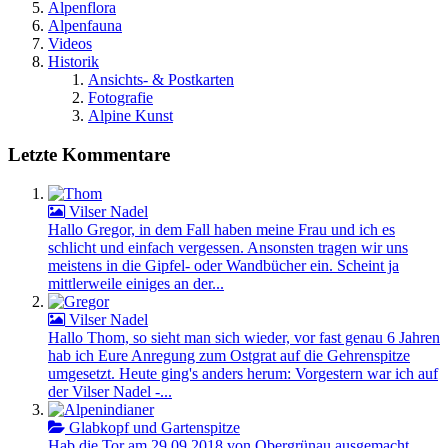
Alpenflora
Alpenfauna
Videos
Historik
Ansichts- & Postkarten
Fotografie
Alpine Kunst
Letzte Kommentare
Vilser Nadel
Hallo Gregor, in dem Fall haben meine Frau und ich es
schlicht und einfach vergessen. Ansonsten tragen wir uns
meistens in die Gipfel- oder Wandbücher ein. Scheint ja
mittlerweile einiges an der...
Vilser Nadel
Hallo Thom, so sieht man sich wieder, vor fast genau 6 Jahren
hab ich Eure Anregung zum Ostgrat auf die Gehrenspitze
umgesetzt. Heute ging's anders herum: Vorgestern war ich auf
der Vilser Nadel -...
Glabkopf und Gartenspitze
Hab die Tor am 29.09.2018 von Obergrünau ausgemacht.