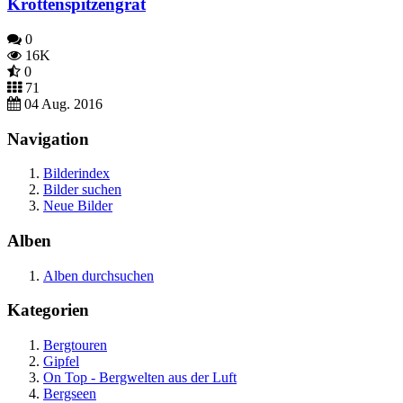
Krottenspitzengrat
0
16K
0
71
04 Aug. 2016
Navigation
Bilderindex
Bilder suchen
Neue Bilder
Alben
Alben durchsuchen
Kategorien
Bergtouren
Gipfel
On Top - Bergwelten aus der Luft
Bergseen