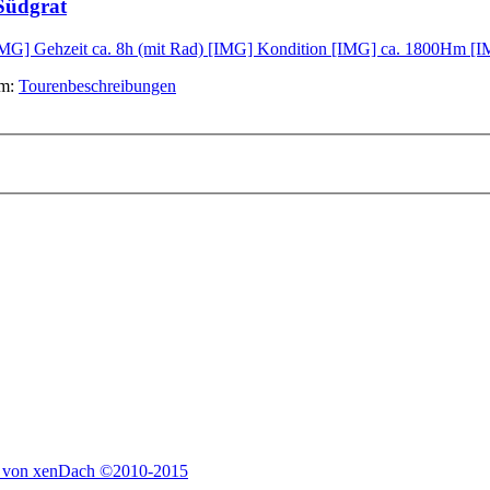
Südgrat
IMG] Gehzeit ca. 8h (mit Rad) [IMG] Kondition [IMG] ca. 1800Hm [IMG
um:
Tourenbeschreibungen
 von xenDach
©2010-2015