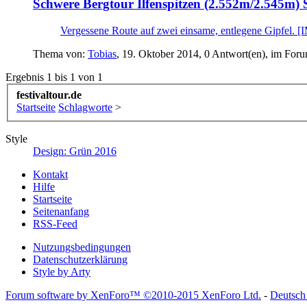
Schwere Bergtour
Ilfenspitzen (2.552m/2.545m) 
Vergessene Route auf zwei einsame, entlegene Gipfel. [
Thema von:
Tobias
,
19. Oktober 2014
, 0 Antwort(en), im For
Ergebnis 1 bis 1 von 1
festivaltour.de
Startseite
Schlagworte
>
Style
Design: Grün 2016
Kontakt
Hilfe
Startseite
Seitenanfang
RSS-Feed
Nutzungsbedingungen
Datenschutzerklärung
Style by Arty
Forum software by XenForo™
©2010-2015 XenForo Ltd.
-
Deutsch