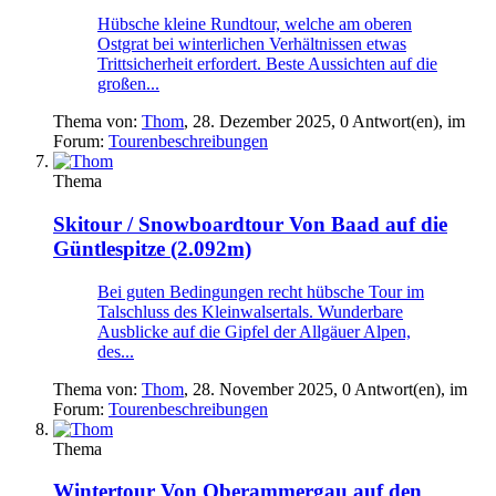
Hübsche kleine Rundtour, welche am oberen
Ostgrat bei winterlichen Verhältnissen etwas
Trittsicherheit erfordert. Beste Aussichten auf die
großen...
Thema von:
Thom
,
28. Dezember 2025
, 0 Antwort(en), im
Forum:
Tourenbeschreibungen
Thema
Skitour / Snowboardtour
Von Baad auf die
Güntlespitze (2.092m)
Bei guten Bedingungen recht hübsche Tour im
Talschluss des Kleinwalsertals. Wunderbare
Ausblicke auf die Gipfel der Allgäuer Alpen,
des...
Thema von:
Thom
,
28. November 2025
, 0 Antwort(en), im
Forum:
Tourenbeschreibungen
Thema
Wintertour
Von Oberammergau auf den