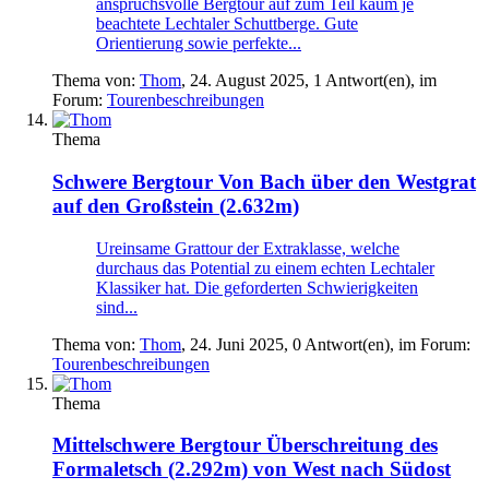
anspruchsvolle Bergtour auf zum Teil kaum je
beachtete Lechtaler Schuttberge. Gute
Orientierung sowie perfekte...
Thema von:
Thom
,
24. August 2025
, 1 Antwort(en), im
Forum:
Tourenbeschreibungen
Thema
Schwere Bergtour
Von Bach über den Westgrat
auf den Großstein (2.632m)
Ureinsame Grattour der Extraklasse, welche
durchaus das Potential zu einem echten Lechtaler
Klassiker hat. Die geforderten Schwierigkeiten
sind...
Thema von:
Thom
,
24. Juni 2025
, 0 Antwort(en), im Forum:
Tourenbeschreibungen
Thema
Mittelschwere Bergtour
Überschreitung des
Formaletsch (2.292m) von West nach Südost