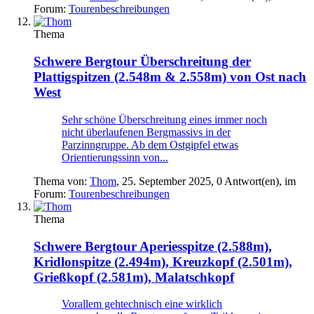
Forum:
Tourenbeschreibungen
Thema
Schwere Bergtour
Überschreitung der
Plattigspitzen (2.548m & 2.558m) von Ost nach
West
Sehr schöne Überschreitung eines immer noch
nicht überlaufenen Bergmassivs in der
Parzinngruppe. Ab dem Ostgipfel etwas
Orientierungssinn von...
Thema von:
Thom
,
25. September 2025
, 0 Antwort(en), im
Forum:
Tourenbeschreibungen
Thema
Schwere Bergtour
Aperiesspitze (2.588m),
Kridlonspitze (2.494m), Kreuzkopf (2.501m),
Grießkopf (2.581m), Malatschkopf
Vorallem gehtechnisch eine wirklich