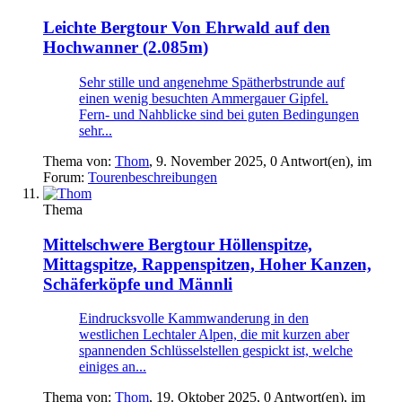
Leichte Bergtour
Von Ehrwald auf den
Hochwanner (2.085m)
Sehr stille und angenehme Spätherbstrunde auf
einen wenig besuchten Ammergauer Gipfel.
Fern- und Nahblicke sind bei guten Bedingungen
sehr...
Thema von:
Thom
,
9. November 2025
, 0 Antwort(en), im
Forum:
Tourenbeschreibungen
Thema
Mittelschwere Bergtour
Höllenspitze,
Mittagspitze, Rappenspitzen, Hoher Kanzen,
Schäferköpfe und Männli
Eindrucksvolle Kammwanderung in den
westlichen Lechtaler Alpen, die mit kurzen aber
spannenden Schlüsselstellen gespickt ist, welche
einiges an...
Thema von:
Thom
,
19. Oktober 2025
, 0 Antwort(en), im