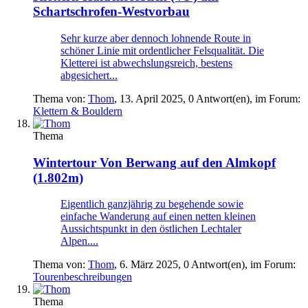
Schartschrofen-Westvorbau
Sehr kurze aber dennoch lohnende Route in
schöner Linie mit ordentlicher Felsqualität. Die
Kletterei ist abwechslungsreich, bestens
abgesichert...
Thema von:
Thom
,
13. April 2025
, 0 Antwort(en), im Forum:
Klettern & Bouldern
Thema
Wintertour
Von Berwang auf den Almkopf
(1.802m)
Eigentlich ganzjährig zu begehende sowie
einfache Wanderung auf einen netten kleinen
Aussichtspunkt in den östlichen Lechtaler
Alpen....
Thema von:
Thom
,
6. März 2025
, 0 Antwort(en), im Forum:
Tourenbeschreibungen
Thema