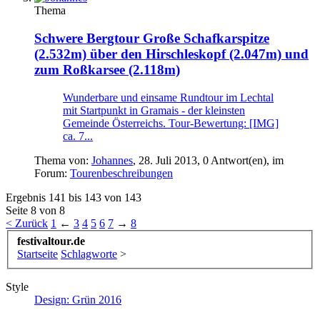
Thema
Schwere Bergtour
Große Schafkarspitze
(2.532m) über den Hirschleskopf (2.047m) und
zum Roßkarsee (2.118m)
Wunderbare und einsame Rundtour im Lechtal
mit Startpunkt in Gramais - der kleinsten
Gemeinde Österreichs. Tour-Bewertung: [IMG]
ca. 7...
Thema von:
Johannes
,
28. Juli 2013
, 0 Antwort(en), im
Forum:
Tourenbeschreibungen
Ergebnis 141 bis 143 von 143
Seite 8 von 8
< Zurück
1
←
3
4
5
6
7
→
8
festivaltour.de
Startseite
Schlagworte
>
Style
Design: Grün 2016