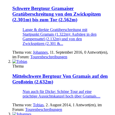
Schwere Bergtour
Gramaiser
Gratüberschreitung von den Zwickspitzen
(2.301m) bis zum Tor (2.562m)
Lange & direkte Gratüberschreitung mit
Startpunkt Gramais (1.322m): Aufstieg in den
Gampensattel (2.132m) und von den
Zwickspitzen (2.301 &...
Thema von:
Johannes
,
11. September 2016
, 0 Antwort(en),
im Forum:
Tourenbeschreibungen
Thema
Mittelschwere Bergtour
Von Gramais auf den
Großstein (2.632m)
Nun auch für Dicke: Schöne Tour auf eine
prächtige Aussichtskanzel hoch über Gramais....
Thema von:
Tobias
,
2. August 2014
, 1 Antwort(en), im
Forum:
Tourenbeschreibungen