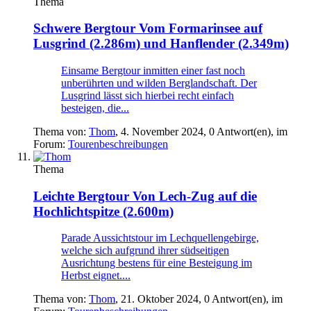
Thema
Schwere Bergtour
Vom Formarinsee auf
Lusgrind (2.286m) und Hanflender (2.349m)
Einsame Bergtour inmitten einer fast noch
unberührten und wilden Berglandschaft. Der
Lusgrind lässt sich hierbei recht einfach
besteigen, die...
Thema von:
Thom
,
4. November 2024
, 0 Antwort(en), im
Forum:
Tourenbeschreibungen
Thema
Leichte Bergtour
Von Lech-Zug auf die
Hochlichtspitze (2.600m)
Parade Aussichtstour im Lechquellengebirge,
welche sich aufgrund ihrer südseitigen
Ausrichtung bestens für eine Besteigung im
Herbst eignet....
Thema von:
Thom
,
21. Oktober 2024
, 0 Antwort(en), im