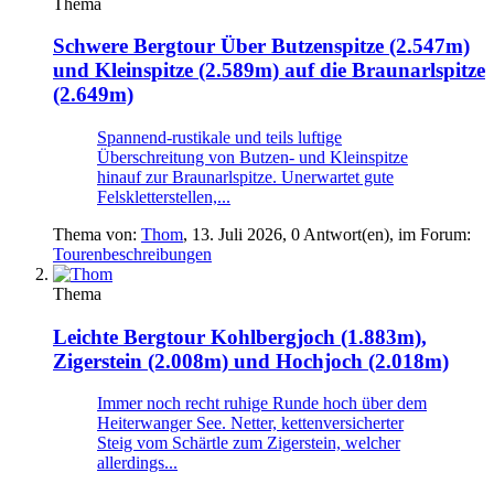
Thema
Schwere Bergtour
Über Butzenspitze (2.547m)
und Kleinspitze (2.589m) auf die Braunarlspitze
(2.649m)
Spannend-rustikale und teils luftige
Überschreitung von Butzen- und Kleinspitze
hinauf zur Braunarlspitze. Unerwartet gute
Felskletterstellen,...
Thema von:
Thom
,
13. Juli 2026
, 0 Antwort(en), im Forum:
Tourenbeschreibungen
Thema
Leichte Bergtour
Kohlbergjoch (1.883m),
Zigerstein (2.008m) und Hochjoch (2.018m)
Immer noch recht ruhige Runde hoch über dem
Heiterwanger See. Netter, kettenversicherter
Steig vom Schärtle zum Zigerstein, welcher
allerdings...