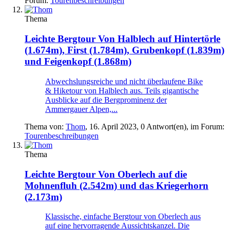
Forum:
Tourenbeschreibungen
Thema
Leichte Bergtour
Von Halblech auf Hintertörle
(1.674m), First (1.784m), Grubenkopf (1.839m)
und Feigenkopf (1.868m)
Abwechslungsreiche und nicht überlaufene Bike
& Hiketour von Halblech aus. Teils gigantische
Ausblicke auf die Bergprominenz der
Ammergauer Alpen,...
Thema von:
Thom
,
16. April 2023
, 0 Antwort(en), im Forum:
Tourenbeschreibungen
Thema
Leichte Bergtour
Von Oberlech auf die
Mohnenfluh (2.542m) und das Kriegerhorn
(2.173m)
Klassische, einfache Bergtour von Oberlech aus
auf eine hervorragende Aussichtskanzel. Die