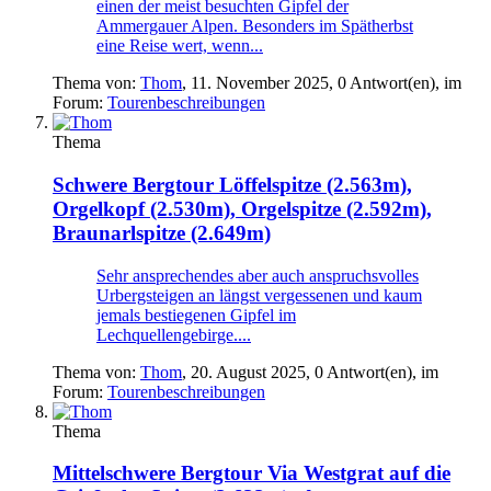
einen der meist besuchten Gipfel der
Ammergauer Alpen. Besonders im Spätherbst
eine Reise wert, wenn...
Thema von:
Thom
,
11. November 2025
, 0 Antwort(en), im
Forum:
Tourenbeschreibungen
Thema
Schwere Bergtour
Löffelspitze (2.563m),
Orgelkopf (2.530m), Orgelspitze (2.592m),
Braunarlspitze (2.649m)
Sehr ansprechendes aber auch anspruchsvolles
Urbergsteigen an längst vergessenen und kaum
jemals bestiegenen Gipfel im
Lechquellengebirge....
Thema von:
Thom
,
20. August 2025
, 0 Antwort(en), im
Forum:
Tourenbeschreibungen
Thema
Mittelschwere Bergtour
Via Westgrat auf die