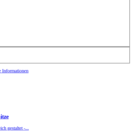
e Informationen
itze
h gestaltet -...