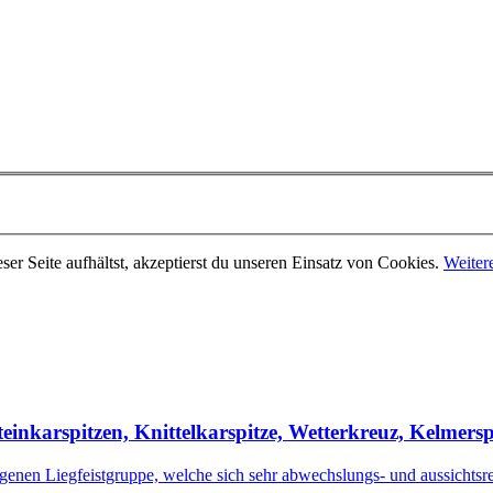
er Seite aufhältst, akzeptierst du unseren Einsatz von Cookies.
Weiter
einkarspitzen, Knittelkarspitze, Wetterkreuz, Kelmersp
nen Liegfeistgruppe, welche sich sehr abwechslungs- und aussichtsreic