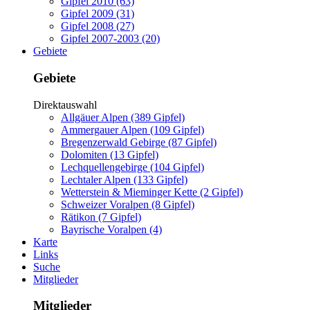
Gipfel 2010 (63)
Gipfel 2009 (31)
Gipfel 2008 (27)
Gipfel 2007-2003 (20)
Gebiete
Gebiete
Direktauswahl
Allgäuer Alpen (389 Gipfel)
Ammergauer Alpen (109 Gipfel)
Bregenzerwald Gebirge (87 Gipfel)
Dolomiten (13 Gipfel)
Lechquellengebirge (104 Gipfel)
Lechtaler Alpen (133 Gipfel)
Wetterstein & Mieminger Kette (2 Gipfel)
Schweizer Voralpen (8 Gipfel)
Rätikon (7 Gipfel)
Bayrische Voralpen (4)
Karte
Links
Suche
Mitglieder
Mitglieder