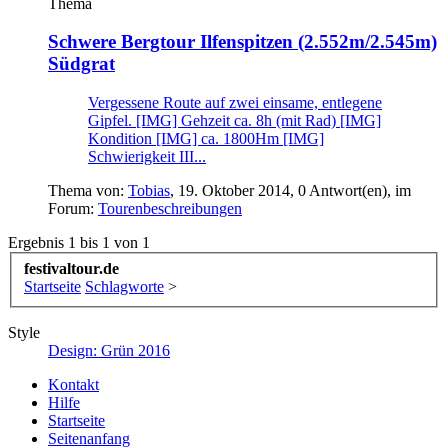
Thema
Schwere Bergtour
Ilfenspitzen (2.552m/2.545m)
Südgrat
Vergessene Route auf zwei einsame, entlegene
Gipfel. [IMG] Gehzeit ca. 8h (mit Rad) [IMG]
Kondition [IMG] ca. 1800Hm [IMG]
Schwierigkeit III...
Thema von:
Tobias
,
19. Oktober 2014
, 0 Antwort(en), im
Forum:
Tourenbeschreibungen
Ergebnis 1 bis 1 von 1
festivaltour.de
Startseite
Schlagworte
>
Style
Design: Grün 2016
Kontakt
Hilfe
Startseite
Seitenanfang