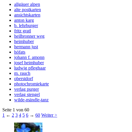
allgäuer alpen
alte postkarten
ansichtskarten
anton karg
b. lehrburger
fritz gratl
heilbronner weg
heimhuber
hermann just
höfats
johann f. amonn
josef heimhuber
ludwig pfleghaar
m. rauch
oberstdorf
photochromiekarte
verlag purger
verlag stengel
wilde-mändle-tanz
Seite 1 von 60
1
←
2
3
4
5
6
→
60
Weiter >