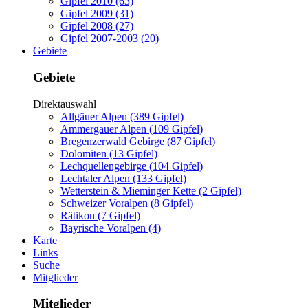
Gipfel 2010 (63)
Gipfel 2009 (31)
Gipfel 2008 (27)
Gipfel 2007-2003 (20)
Gebiete
Gebiete
Direktauswahl
Allgäuer Alpen (389 Gipfel)
Ammergauer Alpen (109 Gipfel)
Bregenzerwald Gebirge (87 Gipfel)
Dolomiten (13 Gipfel)
Lechquellengebirge (104 Gipfel)
Lechtaler Alpen (133 Gipfel)
Wetterstein & Mieminger Kette (2 Gipfel)
Schweizer Voralpen (8 Gipfel)
Rätikon (7 Gipfel)
Bayrische Voralpen (4)
Karte
Links
Suche
Mitglieder
Mitglieder