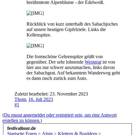
berühmteste Alpenblume - der Edelweiß.
Rückblick von kurz unterhalb des Sabachjoches
auf unsere heutigen Gipfelziele. Links die
Kellenspitze.
Die formschöne Gehrenspitze grüßt von
gegenüber. Der sehr lohnende
Westgrat
ist von
hier aus nur schwer auszumachen, links davon
der Sabachgrat. Auf bekanntem Wanderweg geht
es dann rasch zurück zum Auto.
Zuletzt bearbeitet:
23. November 2023
Thom
,
16. Juli 2023
#1
(Du musst angemeldet oder registriert sein, um eine Antwort
erstellen zu können.)
festivaltour.de
Startseite
Foren
>
Alpin
>
Klettern & Bouldern
>