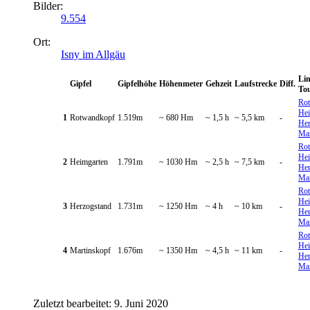
Bilder:
9.554
Ort:
Isny im Allgäu
Lin
Gipfel
Gipfelhöhe
Höhenmeter
Gehzeit
Laufstrecke
Diff.
To
Rot
Hei
1
Rotwandkopf
1.519m
~ 680 Hm
~ 1,5 h
~ 5,5 km
-
Her
Mar
Rot
Hei
2
Heimgarten
1.791m
~ 1030 Hm
~ 2,5 h
~ 7,5 km
-
Her
Mar
Rot
Hei
3
Herzogstand
1.731m
~ 1250 Hm
~ 4 h
~ 10 km
-
Her
Mar
Rot
Hei
4
Martinskopf
1.676m
~ 1350 Hm
~ 4,5 h
~ 11 km
-
Her
Mar
Zuletzt bearbeitet:
9. Juni 2020