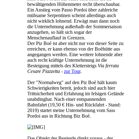
bewältigenden Höhenmeter recht überschaubar.
Ein Anstieg vom Passo Pordoi über zahlreiche
mühsame Serpentinen scheint allerdings auch
nicht wirklich lohnend. Erwägt man dann noch
die Unternehmung außerhalb der Sommersaison
anzugehen, so hält sich sogar der
Menschenauflauf in Grenzen.
Der Piz Boè ist aber nicht nur von dieser Seite zu
erreichen, er kann ebenso von der Boèhütte aus
angegangen werden. Eine weitere lohnende aber
auch recht kräftige Unternehmung ist die
Besteigung mittels des Klettersteigs
Via ferrata
Cesare Piazzetta -
zur Tour
.
Der "Normalweg" auf den Piz Boè hält kaum
Schwierigkeiten bereit, jedoch sind auch hier
Trittsicherheit und Erfahrung im felsigen Gelände
unabdingbar. Nach einer entspannenden
Bahnfahrt (19,50 € Hin- und Rückfahrt - Stand:
2019) startet meine Unternehmung vom Sass
Pordoi aus in Richtung Biz Boè.
Das Objekt der Begierde direkt voraus - der