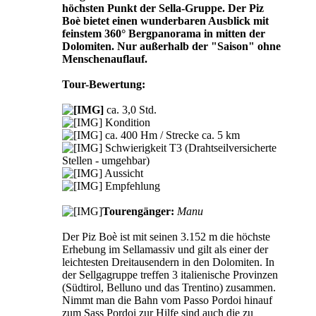
höchsten Punkt der Sella-Gruppe. Der Piz
Boè bietet einen wunderbaren Ausblick mit
feinstem 360° Bergpanorama in mitten der
Dolomiten. Nur außerhalb der "Saison" ohne
Menschenauflauf.
Tour-Bewertung:
ca. 3,0 Std.
Kondition
ca. 400 Hm / Strecke ca. 5 km
Schwierigkeit T3 (Drahtseilversicherte
Stellen - umgehbar)
Aussicht
Empfehlung
Tourengänger:
Manu
Der Piz Boè ist mit seinen 3.152 m die höchste
Erhebung im Sellamassiv und gilt als einer der
leichtesten Dreitausendern in den Dolomiten. In
der Sellgagruppe treffen 3 italienische Provinzen
(Südtirol, Belluno und das Trentino) zusammen.
Nimmt man die Bahn vom Passo Pordoi hinauf
zum Sass Pordoi zur Hilfe sind auch die zu