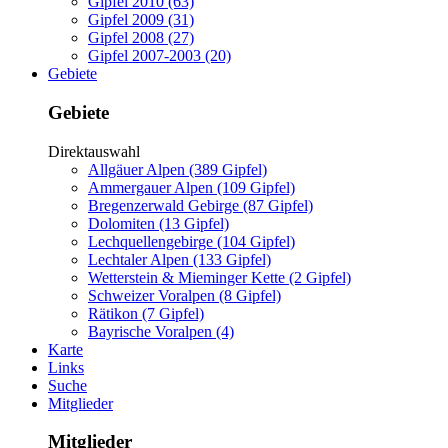
Gipfel 2010 (63)
Gipfel 2009 (31)
Gipfel 2008 (27)
Gipfel 2007-2003 (20)
Gebiete
Gebiete
Direktauswahl
Allgäuer Alpen (389 Gipfel)
Ammergauer Alpen (109 Gipfel)
Bregenzerwald Gebirge (87 Gipfel)
Dolomiten (13 Gipfel)
Lechquellengebirge (104 Gipfel)
Lechtaler Alpen (133 Gipfel)
Wetterstein & Mieminger Kette (2 Gipfel)
Schweizer Voralpen (8 Gipfel)
Rätikon (7 Gipfel)
Bayrische Voralpen (4)
Karte
Links
Suche
Mitglieder
Mitglieder