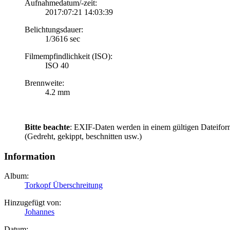
Aufnahmedatum/-zeit:
2017:07:21 14:03:39
Belichtungsdauer:
1/3616 sec
Filmempfindlichkeit (ISO):
ISO 40
Brennweite:
4.2 mm
Bitte beachte
: EXIF-Daten werden in einem gültigen Dateifor
(Gedreht, gekippt, beschnitten usw.)
Information
Album:
Torkopf Überschreitung
Hinzugefügt von:
Johannes
Datum: