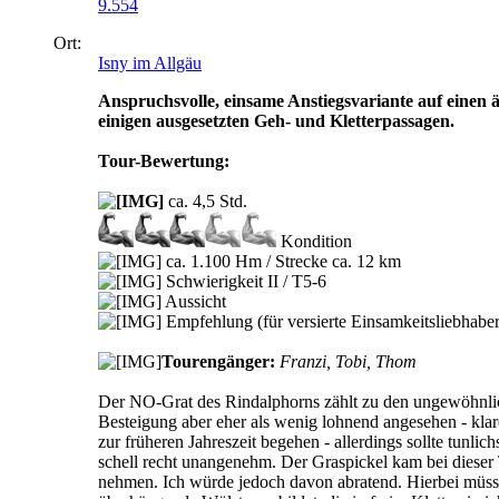
9.554
Ort:
Isny im Allgäu
Anspruchsvolle, einsame Anstiegsvariante auf einen ä
einigen ausgesetzten Geh- und Kletterpassagen.
Tour-Bewertung:
ca. 4,5 Std.
Kondition
ca. 1.100 Hm / Strecke ca. 12 km
Schwierigkeit II / T5-6
Aussicht
Empfehlung (für versierte Einsamkeitsliebhaber
Tourengänger:
Franzi, Tobi, Thom
Der NO-Grat des Rindalphorns zählt zu den ungewöhnlichs
Besteigung aber eher als wenig lohnend angesehen - klare
zur früheren Jahreszeit begehen - allerdings sollte tunl
schell recht unangenehm. Der Graspickel kam bei dieser 
nehmen. Ich würde jedoch davon abratend. Hierbei müss